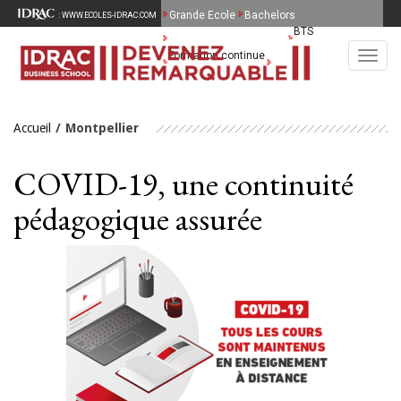
Grande Ecole
Bachelors
: WWW.ECOLES-IDRAC.COM
BTS
MBA Spécialisés & MSc
Formation continue
Toggl
English
navig
Accueil
Montpellier
COVID-19, une continuité
pédagogique assurée