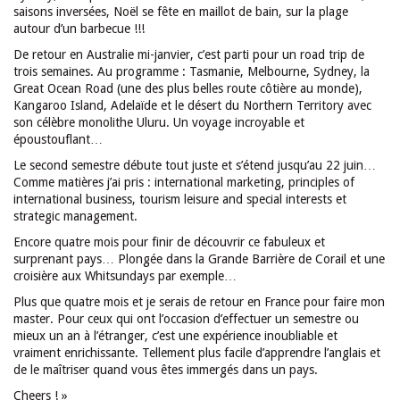
saisons inversées, Noël se fête en maillot de bain, sur la plage
autour d’un barbecue !!!
De retour en Australie mi-janvier, c’est parti pour un road trip de
trois semaines. Au programme : Tasmanie, Melbourne, Sydney, la
Great Ocean Road (une des plus belles route côtière au monde),
Kangaroo Island, Adelaïde et le désert du Northern Territory avec
son célèbre monolithe Uluru. Un voyage incroyable et
époustouflant…
Le second semestre débute tout juste et s’étend jusqu’au 22 juin…
Comme matières j’ai pris : international marketing, principles of
international business, tourism leisure and special interests et
strategic management.
Encore quatre mois pour finir de découvrir ce fabuleux et
surprenant pays… Plongée dans la Grande Barrière de Corail et une
croisière aux Whitsundays par exemple…
Plus que quatre mois et je serais de retour en France pour faire mon
master. Pour ceux qui ont l’occasion d’effectuer un semestre ou
mieux un an à l’étranger, c’est une expérience inoubliable et
vraiment enrichissante. Tellement plus facile d’apprendre l’anglais et
de le maîtriser quand vous êtes immergés dans un pays.
Cheers ! »