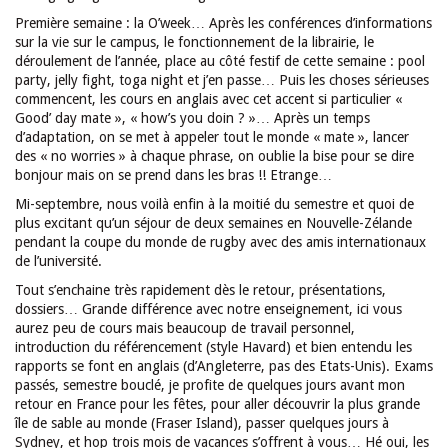
Première semaine : la O’week… Après les conférences d’informations
sur la vie sur le campus, le fonctionnement de la librairie, le
déroulement de l’année, place au côté festif de cette semaine : pool
party, jelly fight, toga night et j’en passe… Puis les choses sérieuses
commencent, les cours en anglais avec cet accent si particulier «
Good’ day mate », « how’s you doin ? »… Après un temps
d’adaptation, on se met à appeler tout le monde « mate », lancer
des « no worries » à chaque phrase, on oublie la bise pour se dire
bonjour mais on se prend dans les bras !! Etrange…
Mi-septembre, nous voilà enfin à la moitié du semestre et quoi de
plus excitant qu’un séjour de deux semaines en Nouvelle-Zélande
pendant la coupe du monde de rugby avec des amis internationaux
de l’université.
Tout s’enchaine très rapidement dès le retour, présentations,
dossiers… Grande différence avec notre enseignement, ici vous
aurez peu de cours mais beaucoup de travail personnel,
introduction du référencement (style Havard) et bien entendu les
rapports se font en anglais (d’Angleterre, pas des Etats-Unis). Exams
passés, semestre bouclé, je profite de quelques jours avant mon
retour en France pour les fêtes, pour aller découvrir la plus grande
île de sable au monde (Fraser Island), passer quelques jours à
Sydney, et hop trois mois de vacances s’offrent à vous… Hé oui, les