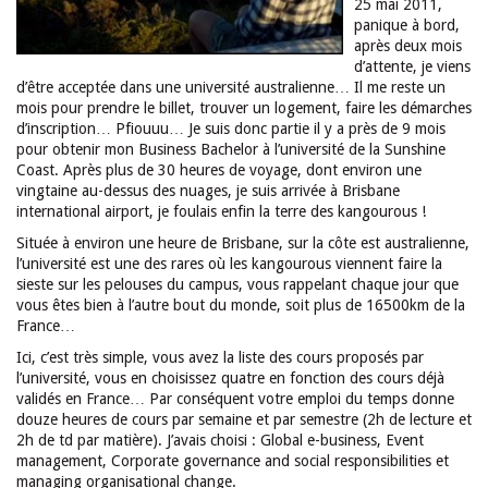
25 mai 2011,
panique à bord,
après deux mois
d’attente, je viens
d’être acceptée dans une université australienne… Il me reste un
mois pour prendre le billet, trouver un logement, faire les démarches
d’inscription… Pfiouuu… Je suis donc partie il y a près de 9 mois
pour obtenir mon Business Bachelor à l’université de la Sunshine
Coast. Après plus de 30 heures de voyage, dont environ une
vingtaine au-dessus des nuages, je suis arrivée à Brisbane
international airport, je foulais enfin la terre des kangourous !
Située à environ une heure de Brisbane, sur la côte est australienne,
l’université est une des rares où les kangourous viennent faire la
sieste sur les pelouses du campus, vous rappelant chaque jour que
vous êtes bien à l’autre bout du monde, soit plus de 16500km de la
France…
Ici, c’est très simple, vous avez la liste des cours proposés par
l’université, vous en choisissez quatre en fonction des cours déjà
validés en France… Par conséquent votre emploi du temps donne
douze heures de cours par semaine et par semestre (2h de lecture et
2h de td par matière). J’avais choisi : Global e-business, Event
management, Corporate governance and social responsibilities et
managing organisational change.