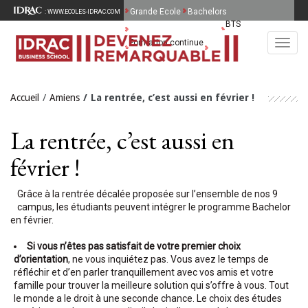
Grande Ecole
Bachelors
: WWW.ECOLES-IDRAC.COM
BTS
MBA Spécialisés & MSc
Formation continue
Toggl
English version
navig
Accueil
Amiens
La rentrée, c’est aussi en février !
La rentrée, c’est aussi en
février !
Grâce à la rentrée décalée proposée sur l’ensemble de nos 9
campus, les étudiants peuvent intégrer le programme Bachelor
en février.
Si vous n’êtes pas satisfait de votre premier choix
d’orientation
, ne vous inquiétez pas. Vous avez le temps de
réfléchir et d’en parler tranquillement avec vos amis et votre
famille pour trouver la meilleure solution qui s’offre à vous. Tout
le monde a le droit à une seconde chance. Le choix des études