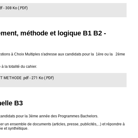
f - 308 Ko (.PDF)
ment, méthode et logique B1 B2 -
stions à Choix Multiples s'adresse aux candidats pour la 1ère ou la 2ème
 la totalité du cahier.
ETHODE .pdf - 271 Ko (.PDF)
elle B3
x candidats pour la 3ème année des Programmes Bachelors.
r un ensemble de documents (articles, presse, publicités,...) et répondre à
e et synthétique.