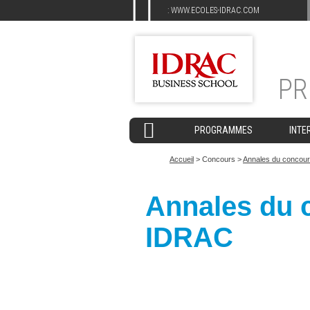
:
WWW.ECOLES-IDRAC.COM
P
PROGRAMMES
INTE
Accueil
> Concours >
Annales du concou
Annales du 
IDRAC