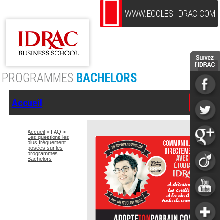
WWW.ECOLES-IDRAC.COM
PROGRAMMES
BACHELORS
Accueil
Accueil
> FAQ >
Les questions les
plus fréquement
posées sur les
programmes
Bachelors