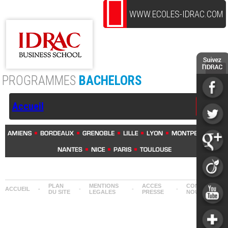
WWW.ECOLES-IDRAC.COM
PROGRAMMES
BACHELORS
Accueil
PLAN
MENTIONS
ACCES
CONTACTEZ-
ACCUEIL
-
-
-
-
DU SITE
LEGALES
PRESSE
NOUS