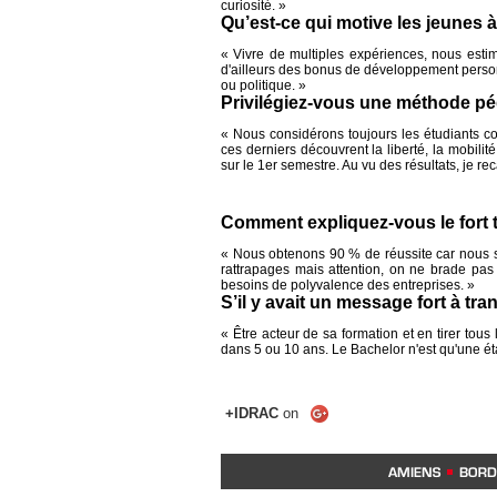
curiosité. »
Qu’est-ce qui motive les jeunes 
« Vivre de multiples expériences, nous estim
d'ailleurs des bonus de développement personn
ou politique. »
Privilégiez-vous une méthode pé
« Nous considérons toujours les étudiants co
ces derniers découvrent la liberté, la mobilité
sur le 1er semestre. Au vu des résultats, je re
Comment expliquez-vous le fort t
« Nous obtenons 90 % de réussite car nous so
rattrapages mais attention, on ne brade pas
besoins de polyvalence des entreprises. »
S’il y avait un message fort à tra
« Être acteur de sa formation et en tirer tou
dans 5 ou 10 ans. Le Bachelor n'est qu'une ét
+IDRAC
on