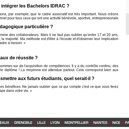
à intégrer les Bachelors IDRAC ?
ons, par exemple, que le cadre associatif est très important. Nous créons
el pour tous ceux qui ont une activité bénévole, sportive, entrepreneuriale
dagogique particulière ?
mme des collaborateurs. Mais il ne faut pas oublier qu’entre 17 et 20 ans,
, la majorité. Ma méthode est d'être à l'écoute et d'observer leur implication
cadre si besoin. »
aux de réussite ?
mmes sur de l'acquisition de compétences. Il y a du contrôle continu, des
 le diplôme ! La moyenne est attendue partout. Cela correspond bien aux
nsmettre aux futurs étudiants, quel serait-il ?
s les bénéfices. Ne jamais oublier que ce qui compte c'est ce que vous ferez
ape dans votre vie. »