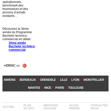
opérationnels,
benchmark des
fournisseurs et des
process d’achats
existants…
Découvrez la 3ème
année du Programme
Bachelor technico-
commercial en détail :
3ème année
Bachelor technico-
commercial
+IDRAC
on
PLAN
MENTIONS
ACCES
CONTACTEZ-
ACCUEIL
-
-
-
-
DU SITE
LEGALES
PRESSE
NOUS