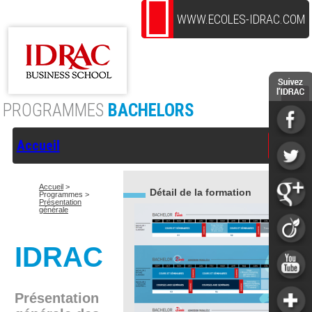
WWW.ECOLES-IDRAC.COM
PROGRAMMES
BACHELORS
Accueil
Accueil
>
Détail de la formation
Programmes >
Présentation
générale
IDRAC
Présentation